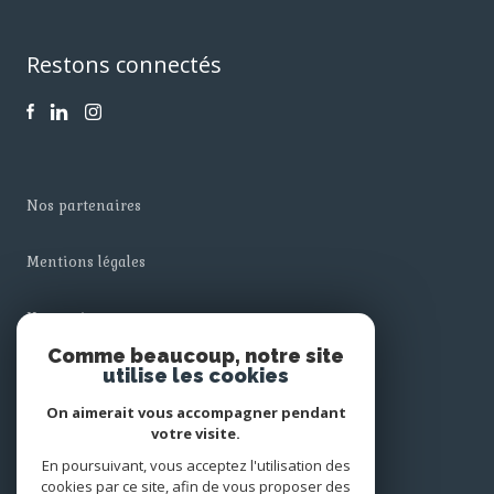
Restons connectés
nos partenaires
mentions légales
honoraires
Comme beaucoup, notre site
utilise les cookies
admin
On aimerait vous accompagner pendant
politique rgpd
votre visite.
En poursuivant, vous acceptez l'utilisation des
cookies par ce site, afin de vous proposer des
cookies