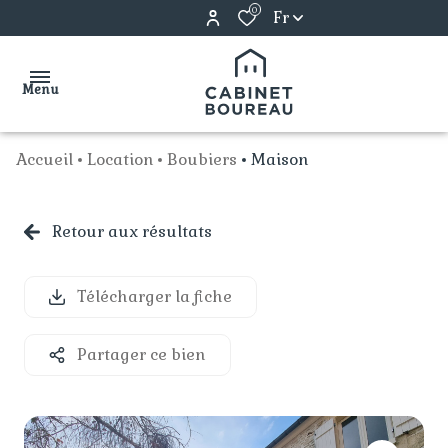
0
Fr
Menu
Accueil
Location
Boubiers
Maison
ACCUEIL
VENTES
Retour aux résultats
notre
gestion
LOCATIONS
agence
Télécharger la fiche
syndic
NOS
nous
SERVICES
estimation
contacter
Partager ce bien
QUI
SOMMES-
NOUS ?